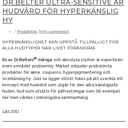
DR.BELTER ULTRA-SENSITIVE ÄR
HUDVÅRD FÖR HYPERKÄNSLIG
HY
/
Produkttips
,
Nytt i sortimentet
HYPERKÄNSLIGHET KAN UPPSTÅ TILLFÄLLIGT FÖR
ALLA HUDTYPER NÄR LIVET FÖRÄNDRAS
®
En av Dr.Belters
många
och absoluta styrkor är expertisen
inom området problemhy
. Märket erbjuder prisbelönta
produkter för akne, couperos, hyperpigmentering och
överkänslig hy. Just nu ligger störst fokus på att uveckla ett
koncept med hudvård som utgår för den allra känsligaste
huden, hud som utsätts för påfrestningar som till exempel
när man vårdas i onkologiska sammanhang.
Läs mer