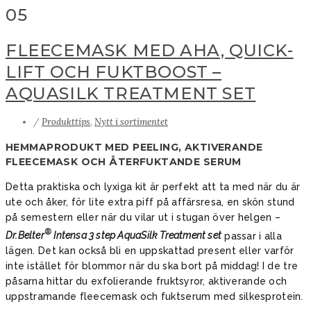
05
FLEECEMASK MED AHA, QUICK-
LIFT OCH FUKTBOOST –
AQUASILK TREATMENT SET
/
Produkttips
,
Nytt i sortimentet
HEMMAPRODUKT MED PEELING, AKTIVERANDE
FLEECEMASK OCH ÅTERFUKTANDE SERUM
Detta praktiska och lyxiga kit är perfekt att ta med när du är
ute och åker, för lite extra piff på affärsresa, en skön stund
på semestern eller när du vilar ut i stugan över helgen –
®
Dr.Belter
Intensa 3 step AquaSilk Treatment set
passar i alla
lägen. Det kan också bli en uppskattad present eller varför
inte istället för blommor när du ska bort på middag! I de tre
påsarna hittar du exfolierande fruktsyror, aktiverande och
uppstramande fleecemask och fuktserum med silkesprotein.