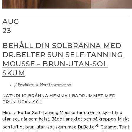
AUG
23
BEHÅLL DIN SOLBRÄNNA MED
DR.BELTER SUN SELF-TANNING
MOUSSE – BRUN-UTAN-SOL
SKUM
/
Produkttips
,
Nytt i sortimentet
NATURLIG BRÄNNA HEMMA I BADRUMMET MED
BRUN-UTAN-SOL
Med Dr.Belter Self-Tanning Mousse får du en solkysst hud
utan sol, när som helst. Både i ansiktet och på kroppen. Mjukt
®
och luftigt brun-utan-sol-skum med Dr.Belter
Caramel Teint