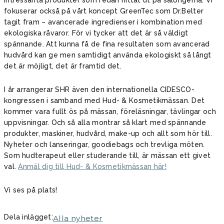
intressanta produkter som redan hittat ut på salongerna. Vi
fokuserar också på vårt koncept GreenTec som Dr.Belter
tagit fram – avancerade ingredienser i kombination med
ekologiska råvaror. För vi tycker att det är så väldigt
spännande. Att kunna få de fina resultaten som avancerad
hudvård kan ge men samtidigt använda ekologiskt så långt
det är möjligt, det är framtid det.
I år arrangerar SHR även den internationella CIDESCO-
kongressen i samband med Hud- & Kosmetikmässan. Det
kommer vara fullt ös på mässan, föreläsningar, tävlingar och
uppvisningar. Och så alla montrar så klart med spännande
produkter, maskiner, hudvård, make-up och allt som hör till.
Nyheter och lanseringar, goodiebags och trevliga möten.
Som hudterapeut eller studerande till, är mässan ett givet
val.
Anmäl dig till Hud- & Kosmetikmässan här!
Vi ses på plats!
Dela inlägget:
Alla nyheter